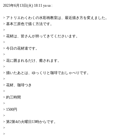
2023年6月13日(火) 18:11 ya sa :
> アトリエわくわくの水彩画教室は、最近描き方を変えました。
> 基本三原色で描く方法です。
>
> 花材は、皆さんが持ってきてくださいます。
>
> 今日の花材達です。
>
> 花に囲まれるだけ、癒されます。
>
> 描いたあとは、ゆっくりと珈琲でおしゃべりです。
>
> 花材、珈琲つき
>
> 約三時間
>
> 1500円
>
> 第2第4の火曜日13時からです。
>
>