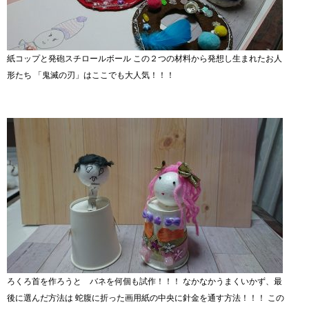
紙コップと発砲スチロールボール この２つの材料から発想し生まれたお人
形たち 「鬼滅の刃」はここでも大人気！！！
ろくろ首を作ろうと バネを何個も試作！！！ なかなかうまくいかず、最
後に選んだ方法は 蛇腹に折った画用紙の中央に針金を通す方法！！！ この